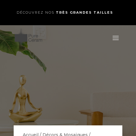
DÉCOUVREZ NOS
TRÈS GRANDES TAILLES
Accueil
/
Décors & Mosaïques
/