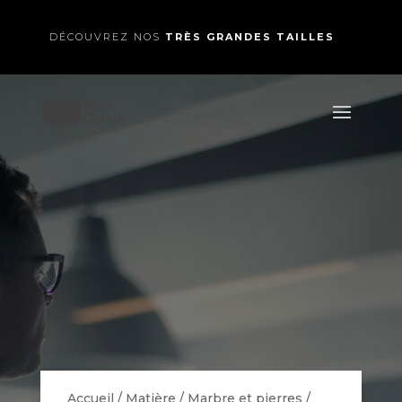
DÉCOUVREZ NOS
TRÈS GRANDES TAILLES
Accueil
/
Matière
/
Marbre et pierres
/