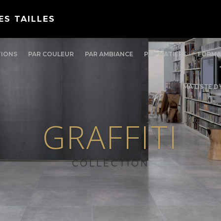
ES TAILLES
TIONS
PAR COULEUR
PAR AMBIANCE
PAR MATIÈRE
FORMA
MA LISTE D
GRAFFITI
COLLECTION