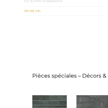
En 9,5mm d’épaisseur
45×45 cm
Pièces spéciales – Décors 