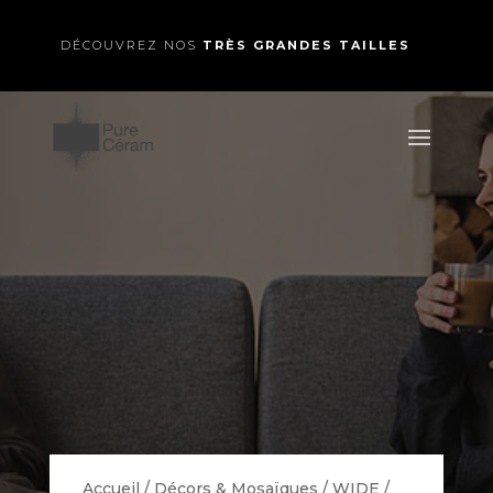
DÉCOUVREZ NOS
TRÈS GRANDES TAILLES
Accueil
/
Décors & Mosaïques
/
WIDE
/