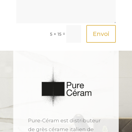
Envoi
=
5 + 15
Pure-Céram est distributeur
de grès cérame italien de