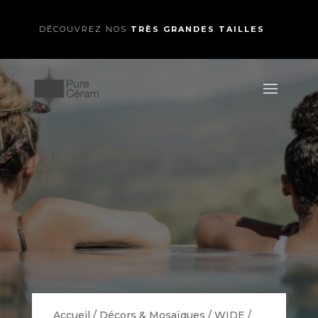
DÉCOUVREZ NOS
TRÈS GRANDES TAILLES
Accueil
/
Décors & Mosaïques
/
WIDE
/