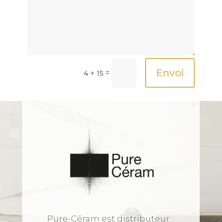
Envoi
=
4 + 15
Pure-Céram est distributeur