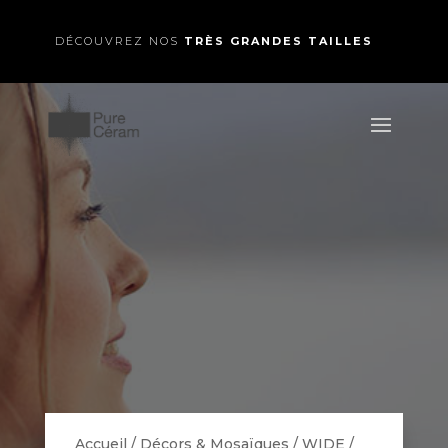
DÉCOUVREZ NOS
TRÈS GRANDES TAILLES
Accueil
/
Décors & Mosaïques
/
WIDE
/