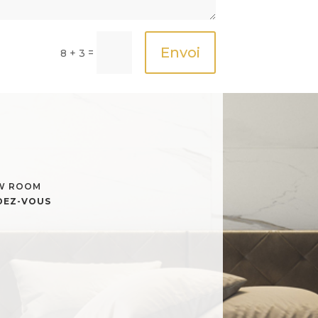
Envoi
=
8 + 3
OW ROOM
NDEZ-VOUS