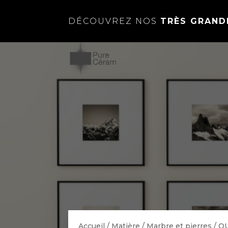
DÉCOUVREZ NOS
TRÈS GRAND
Accueil
/
Matière
/
Marbre et pierres
/
O