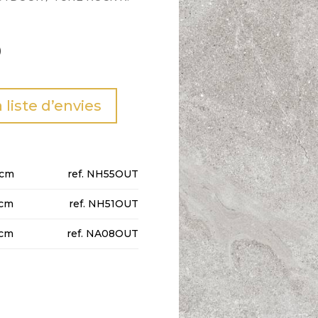
0
a liste d’envies
0cm
NH55OUT
cm
NH51OUT
cm
NA08OUT