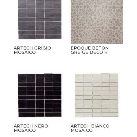
ARTECH GRIGIO
EPOQUE BETON
MOSAICO
GREIGE DECO R
ARTECH NERO
ARTECH BIANCO
MOSAICO
MOSAICO