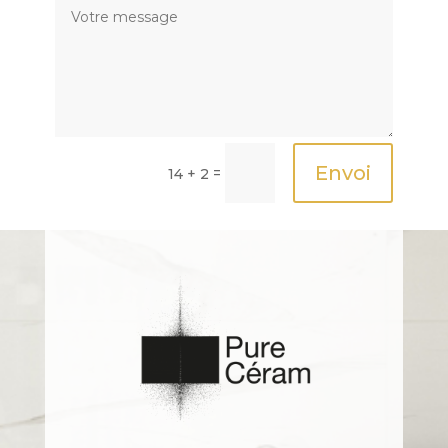
Envoi
=
14 + 2