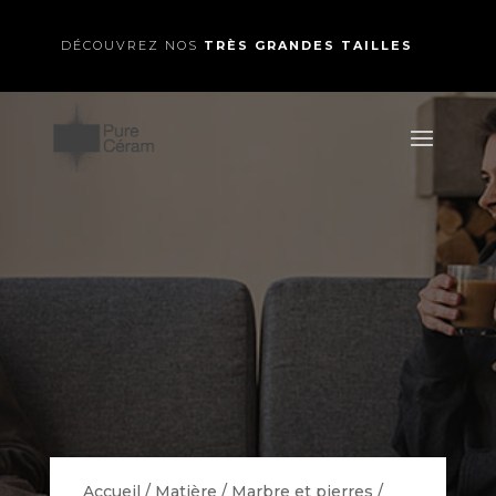
DÉCOUVREZ NOS
TRÈS GRANDES TAILLES
Accueil
/
Matière
/
Marbre et pierres
/