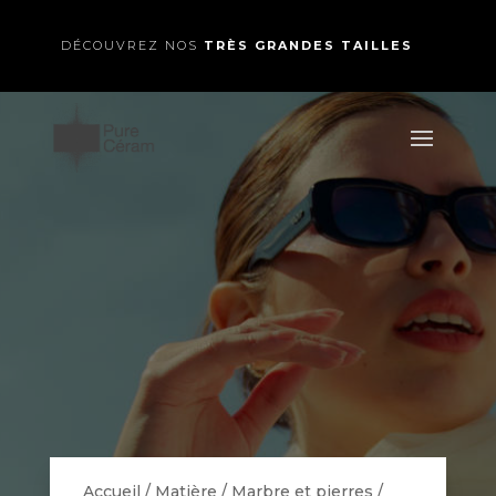
DÉCOUVREZ NOS
TRÈS GRANDES TAILLES
Accueil
/
Matière
/
Marbre et pierres
/