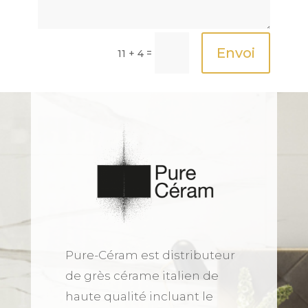
Envoi
=
11 + 4
Pure-Céram est distributeur
de grès cérame italien de
haute qualité incluant le