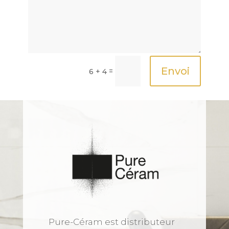
Envoi
=
6 + 4
Pure-Céram est distributeur