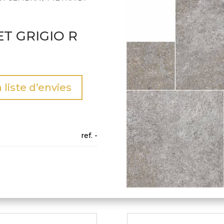
ET GRIGIO R
a liste d’envies
-