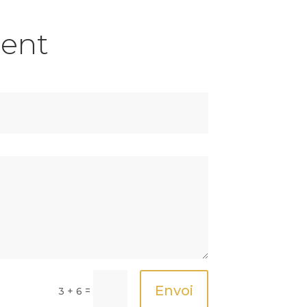
ent
Envoi
=
3 + 6