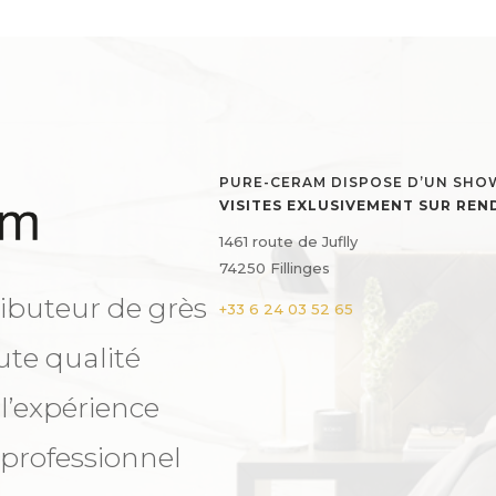
PURE-CERAM DISPOSE D’UN SH
VISITES EXLUSIVEMENT SUR RE
1461 route de Juflly
74250 Fillinges
ibuteur de grès
+33 6 24 03 52 65
ute qualité
 l’expérience
 professionnel