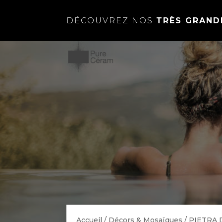
DÉCOUVREZ NOS
TRÈS GRAND
Accueil
/
Décors & Mosaïques
/
PIETRA 