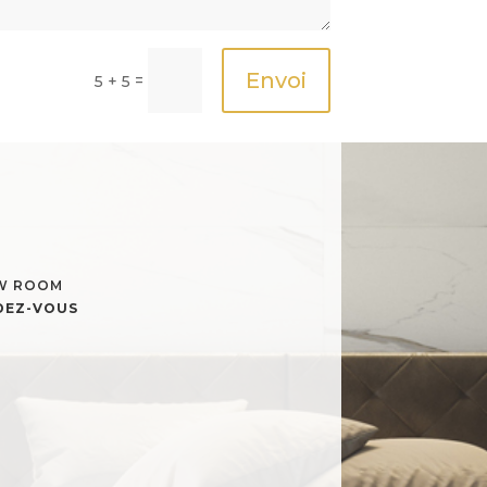
Envoi
=
5 + 5
OW ROOM
NDEZ-VOUS