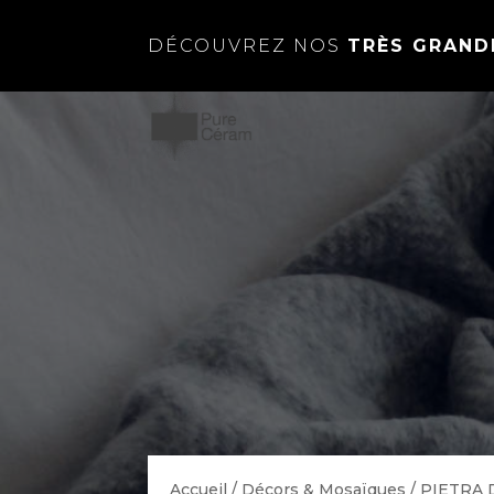
DÉCOUVREZ NOS
TRÈS GRAND
Accueil
/
Décors & Mosaïques
/
PIETRA 