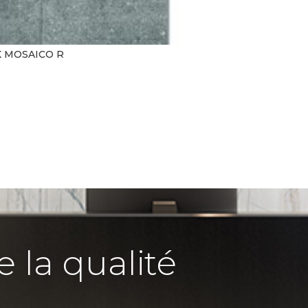
K MOSAICO R
e la qualité