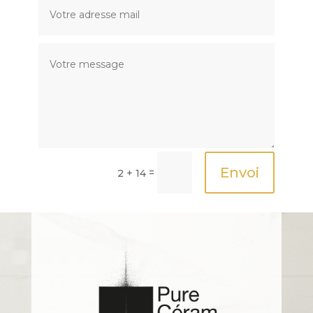
Envoi
=
2 + 14