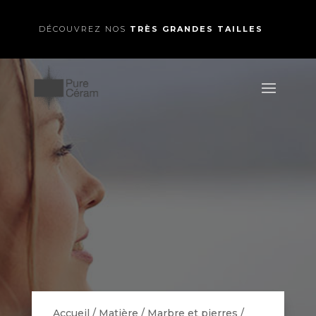
DÉCOUVREZ NOS
TRÈS GRANDES TAILLES
Accueil
/
Matière
/
Marbre et pierres
/