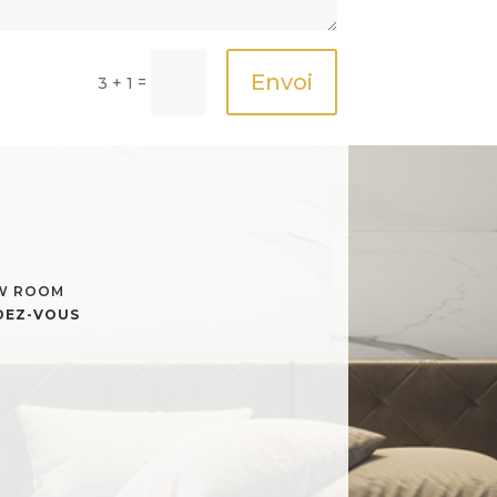
Envoi
=
3 + 1
OW ROOM
NDEZ-VOUS