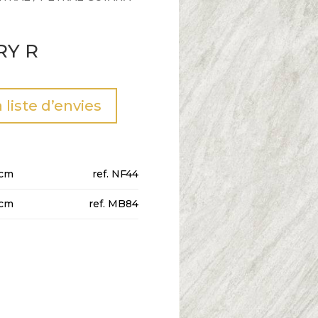
RY R
a liste d’envies
cm
NF44
cm
MB84