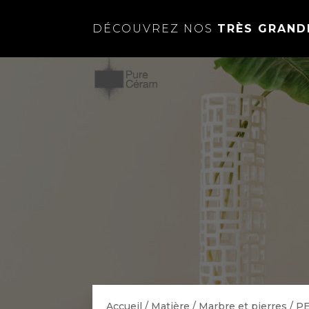
DÉCOUVREZ NOS
TRÈS GRAND
Accueil
/
Matière
/
Marbre et pierres
/
P