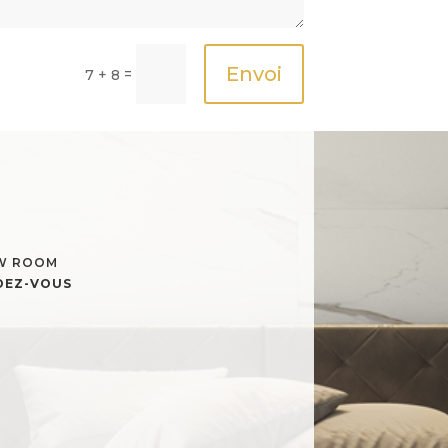
Envoi
=
7 + 8
OW ROOM
NDEZ-VOUS