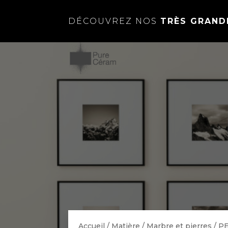
DÉCOUVREZ NOS
TRÈS GRAND
Accueil
/
Matière
/
Marbre et pierres
/
P