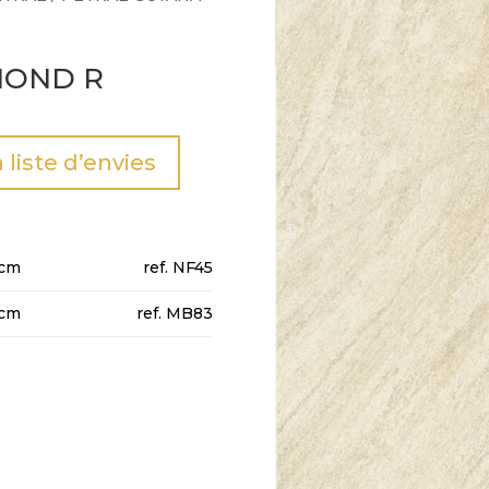
MOND R
a liste d’envies
cm
NF45
cm
MB83