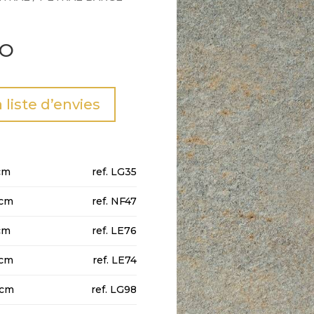
IO
a liste d’envies
cm
LG35
cm
NF47
cm
LE76
cm
LE74
0cm
LG98