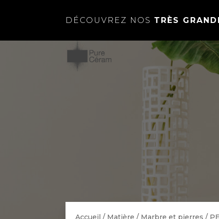
DÉCOUVREZ NOS
TRÈS GRAND
Accueil
/
Matière
/
Marbre et pierres
/
P