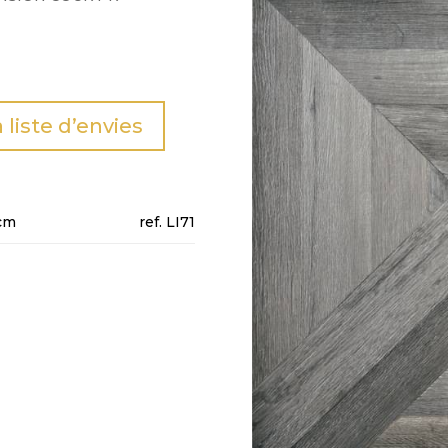
a liste d’envies
cm
LI71