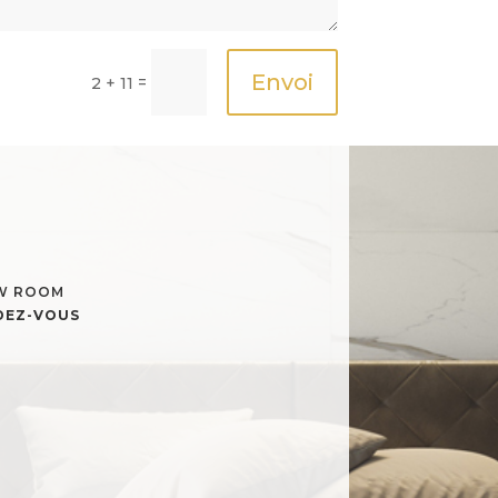
Envoi
=
2 + 11
OW ROOM
NDEZ-VOUS