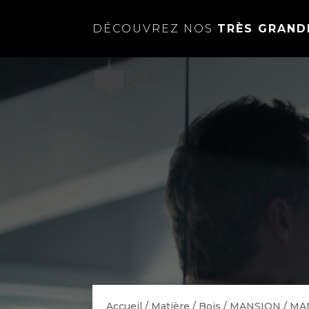
DÉCOUVREZ NOS
TRÈS GRAND
Accueil
/
Matière
/
Bois
/
MANSION
/ MA