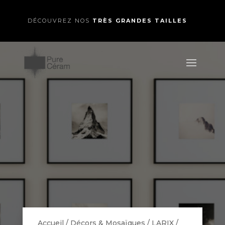
DÉCOUVREZ NOS
TRÈS GRANDES TAILLES
Accueil
/
Décors & Mosaïques
/
LARIX
/