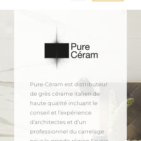
Pure-Céram est distributeur
de grès cérame italien de
haute qualité incluant le
conseil et l’expérience
d’architectes et d’un
professionnel du carrelage