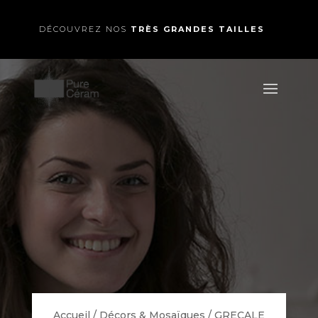
DÉCOUVREZ NOS
TRÈS GRANDES TAILLES
Accueil
/
Décors & Mosaïques
/
GRECALE