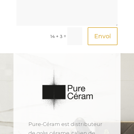
Envoi
=
14 + 3
Pure-Céram est distributeur
de grès cérame italien de