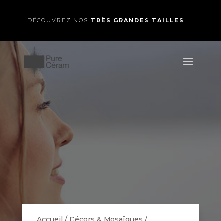
DÉCOUVREZ NOS
TRÈS GRANDES TAILLES
Accueil
/
Décors & Mosaïques
/