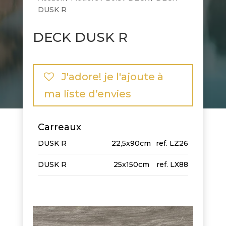
DUSK R
DECK DUSK R
J'adore! je l'ajoute à
ma liste d’envies
Carreaux
DUSK R
22,5x90cm
LZ26
DUSK R
25x150cm
LX88