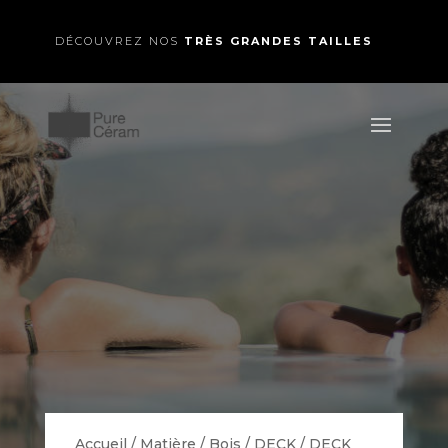
DÉCOUVREZ NOS
TRÈS GRANDES TAILLES
Accueil
/
Matière
/
Bois
/
DECK
/ DECK