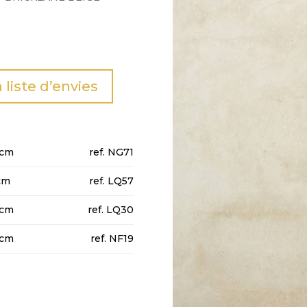
a liste d’envies
0cm
NG71
cm
LQ57
0cm
LQ30
0cm
NF19