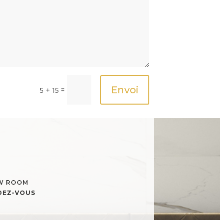
Envoi
=
5 + 15
OW ROOM
NDEZ-VOUS