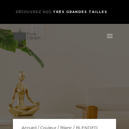
DÉCOUVREZ NOS
TRÈS GRANDES TAILLES
Accueil
/
Couleur
/
Blanc
/ BLENDED