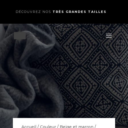
DÉCOUVREZ NOS
TRÈS GRANDES TAILLES
Accueil
/
Couleur
/
Beige et marron
/