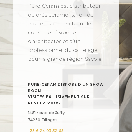
Pure-Céram est distributeur
de grès cérame italien de
haute qualité incluant le
conseil et l’expérience
d’architectes et d’un
professionnel du carrelage
pour la grande région Savoie.
PURE-CERAM DISPOSE D’UN SHOW
ROOM
VISITES EXLUSIVEMENT SUR
RENDEZ-VOUS
1461 route de Juflly
74250 Fillinges
+33 6 24 03 52 65