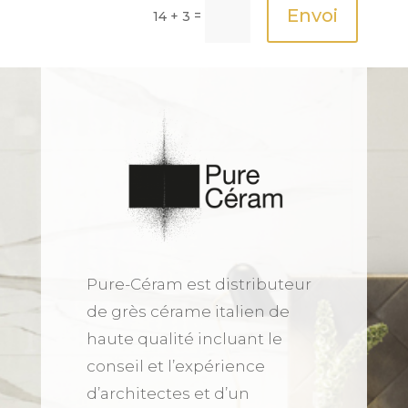
Envoi
=
14 + 3
Pure-Céram est distributeur
de grès cérame italien de
haute qualité incluant le
conseil et l’expérience
d’architectes et d’un