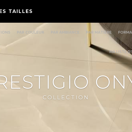
ES TAILLES
TIONS
PAR COULEUR
PAR AMBIANCE
PAR MATIÈRE
FORMA
MA LISTE D
RESTIGIO ON
COLLECTION