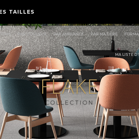
ES TAILLES
TIONS
PAR COULEUR
PAR AMBIANCE
PAR MATIÈRE
FORMA
MA LISTE D
FLAKE
COLLECTION